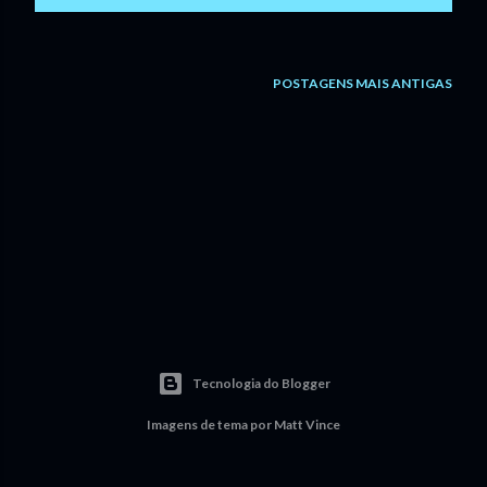
n
s
POSTAGENS MAIS ANTIGAS
Tecnologia do Blogger
Imagens de tema por
Matt Vince