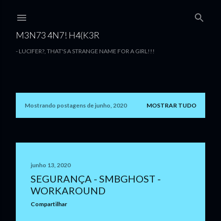
Pular para o conteúdo principal
M3N73 4N7! H4(K3R
- LUCIFER?, THAT'S A STRANGE NAME FOR A GIRL!!!
Mostrando postagens de junho, 2020
MOSTRAR TUDO
P
o
s
t
junho 13, 2020
SEGURANÇA - SMBGHOST -
a
WORKAROUND
g
Compartilhar
e