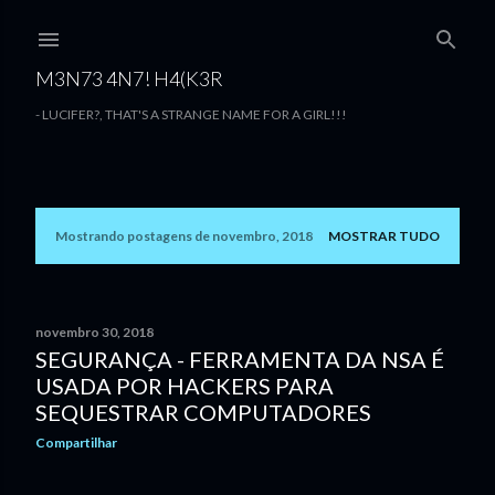
Pular para o conteúdo principal
M3N73 4N7! H4(K3R
- LUCIFER?, THAT'S A STRANGE NAME FOR A GIRL!!!
Mostrando postagens de novembro, 2018
MOSTRAR TUDO
P
o
s
novembro 30, 2018
SEGURANÇA - FERRAMENTA DA NSA É
t
USADA POR HACKERS PARA
a
SEQUESTRAR COMPUTADORES
g
Compartilhar
e