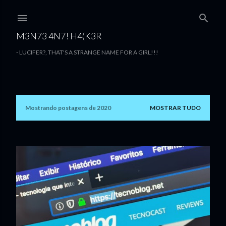
Pular para o conteúdo principal
M3N73 4N7! H4(K3R
- LUCIFER?, THAT'S A STRANGE NAME FOR A GIRL!!!
Mostrando postagens de 2020
MOSTRAR TUDO
P
o
s
t
a
g
e