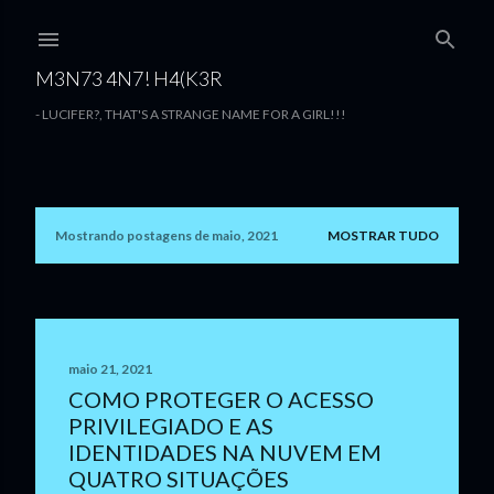
Pular para o conteúdo principal
M3N73 4N7! H4(K3R
- LUCIFER?, THAT'S A STRANGE NAME FOR A GIRL!!!
Mostrando postagens de maio, 2021
MOSTRAR TUDO
P
o
s
t
maio 21, 2021
COMO PROTEGER O ACESSO
a
PRIVILEGIADO E AS
g
IDENTIDADES NA NUVEM EM
QUATRO SITUAÇÕES
e