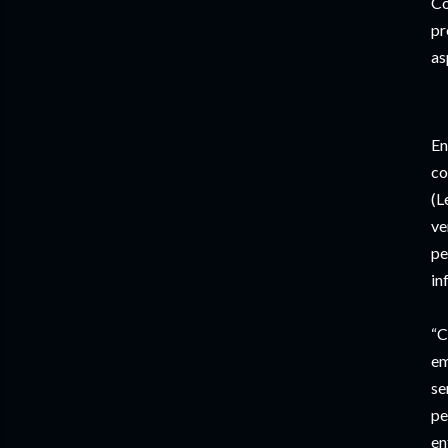
Co
pr
as
En
co
(L
ve
pe
in
“C
em
se
pe
en