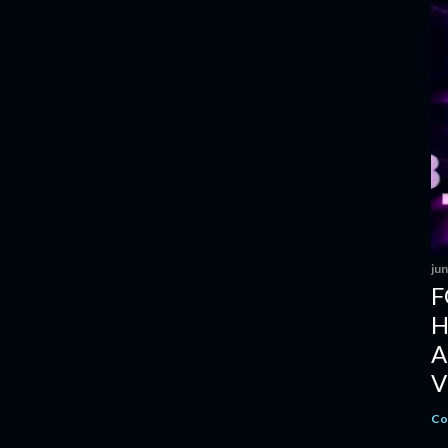
ju
F
H
A
V
Co