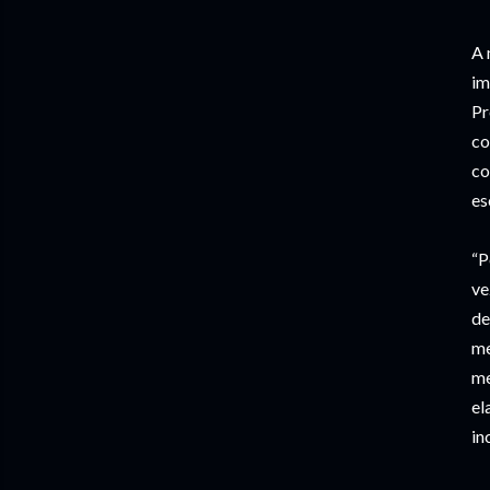
A 
im
Pr
co
co
es
“P
ve
de
me
me
el
in