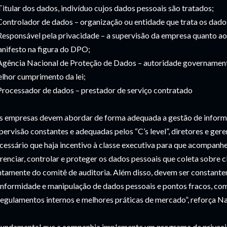
Titular dos dados, indivíduo cujos dados pessoais são tratados;
Controlador de dados – organização ou entidade que trata os dados
Responsável pela privacidade – a supervisão da empresa quanto ao
nifesto na figura do DPO;
Agência Nacional de Proteção de Dados – autoridade governamenta
lhor cumprimento da lei;
Processador de dados – prestador de serviço contratado
s empresas devem abordar de forma adequada a gestão de inform
pervisão constantes e adequadas pelos “C’s level”, diretores e ger
cessário que haja incentivo à classe executiva para que acompanh
renciar, controlar e proteger os dados pessoais que coleta sobre cl
ntamente do comitê de auditoria. Além disso, devem ser constante
nformidade e manipulação de dados pessoais e pontos fracos, com
regulamentos internos e melhores práticas de mercado”, reforça N
fundamental que a companhia implemente um programa de privacida