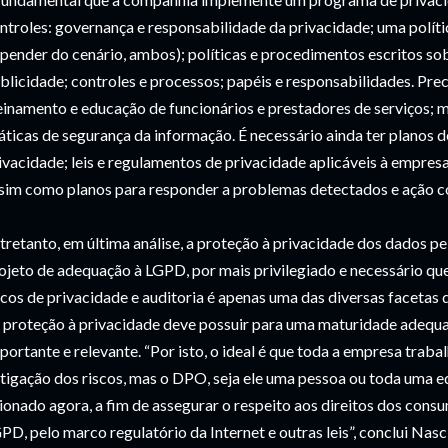
ntroles: governança e responsabilidade da privacidade; uma políti
pender do cenário, ambos); políticas e procedimentos escritos s
blicidade; controles e processos; papéis e responsabilidades. Pre
einamento e educação de funcionários e prestadores de serviços; 
áticas de segurança da informação. É necessário ainda ter planos d
ivacidade; leis e regulamentos de privacidade aplicáveis à empr
sim como planos para responder a problemas detectados e ação co
tretanto, em última análise, a proteção à privacidade dos dados p
ojeto de adequação à LGPD, por mais privilegiado e necessário qu
scos de privacidade e auditoria é apenas uma das diversas faceta
 proteção à privacidade deve possuir para uma maturidade adeq
portante e relevante. “Por isto, o ideal é que toda a empresa traba
tigação dos riscos, mas o DPO, seja ele uma pessoa ou toda uma eq
ionado agora, a fim de assegurar o respeito aos direitos dos cons
PD, pelo marco regulatório da Internet e outras leis”, conclui Nas