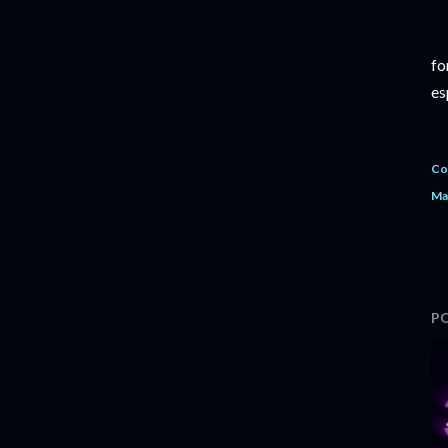
fo
es
Co
Ma
PO