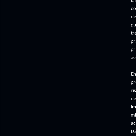
co
de
pu
tr
pr
pr
as
En
pr
ri
de
im
mi
ac
LG