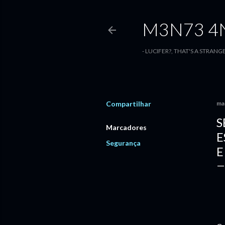
M3N73 4N
- LUCIFER?, THAT'S A STRANG
Compartilhar
ma
S
Marcadores
E
Segurança
E