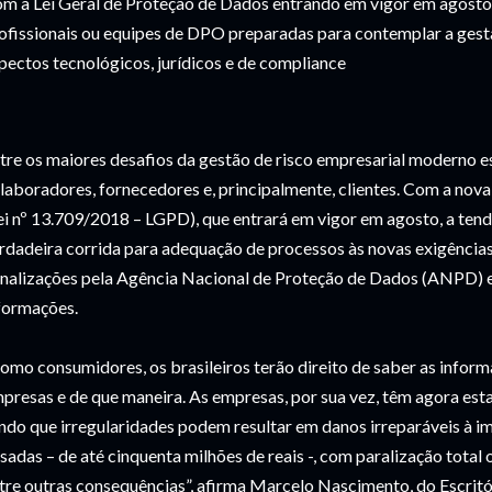
m a Lei Geral de Proteção de Dados entrando em vigor em agosto
ofissionais ou equipes de DPO preparadas para contemplar a ges
pectos tecnológicos, jurídicos e de compliance
tre os maiores desafios da gestão de risco empresarial moderno e
laboradores, fornecedores e, principalmente, clientes. Com a nova
ei nº 13.709/2018 – LGPD), que entrará em vigor em agosto, a ten
rdadeira corrida para adequação de processos às novas exigências 
nalizações pela Agência Nacional de Proteção de Dados (ANPD) e 
formações.
omo consumidores, os brasileiros terão direito de saber as inform
presas e de que maneira. As empresas, por sua vez, têm agora esta
ndo que irregularidades podem resultar em danos irreparáveis à 
sadas – de até cinquenta milhões de reais -, com paralização total
tre outras consequências”, afirma Marcelo Nascimento, do Escritó