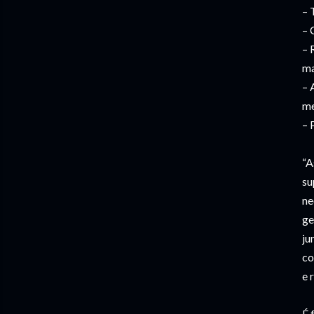
– 
– 
– 
ma
– 
me
– 
“A
su
ne
ge
ju
co
e 
É 