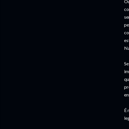
Ou
co
se
pe
co
es
Na
Se
im
qu
pr
en
É 
le