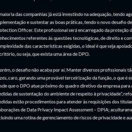
maioria das companhias já está investindo na adequação, tendo ago
plementação e sustentar as boas práticas, tendo o novo desafio 
otection Officer. Este profissional será encarregado da proteção 
nhecimentos referentes às questões tecnológicas, de direito e co
mplexidade das características exigidas, o ideal é que seja apoiad
critório, ou seja, que exista uma área de DPO.
orém, o desafio não acaba por aí. Manter diversos profissionais tã
zes, caro, gerando uma provável terceirização da função, o que é
sde que o DPO atue próximo do quadro diretivo da empresa para a
didas de sustentação do ambiente de respeito à privacidade”, ref
didas estão procedimentos para atender às requisições dos titul
aborações de Data Privacy Impact Assessment – DPIA; aculturame
cluindo uma rotina de gerenciamento de riscos de privacidade e aud