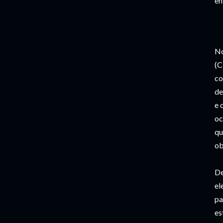
en
No
(C
co
de
e 
oc
qu
ob
De
el
pa
es