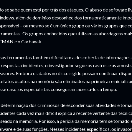
o se sabe quem está por trás dos ataques. O abuso de software liv
ndows, além de domínios desconhecidos torna praticamente impo
sponsável – ou mesmo se é um único grupo ou vários grupos que 
rramentas. Os grupos conhecidos que utilizam as abordagens mais
MAN e o Carbanak.
sas ferramentas também dificultam a descoberta de informações
 resposta a incidentes, o investigador segue os rastros e as amost
vasores. Embora os dados no disco rígido possam continuar dispon
tefatos ocultos na memória são eliminados na primeira reinicializ
sse caso, os especialistas conseguiram acessá-los a tempo.
 determinação dos criminosos de esconder suas atividades e tornar
cidentes cada vez mais difícil explica a recente vertente das técni
seado na memória. Por isso, a perícia da memória tem se tornado e
lware e de suas funções. Nesses incidentes específicos, os invaso