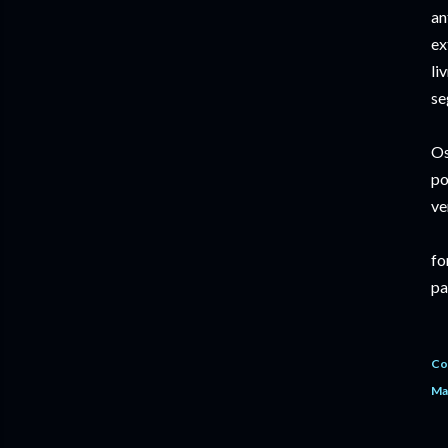
an
ex
li
se
Os
po
ve
fo
pa
Co
Ma