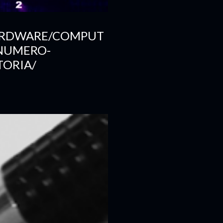
HARDWARE/COMPUT
NUMERO-
TORIA/