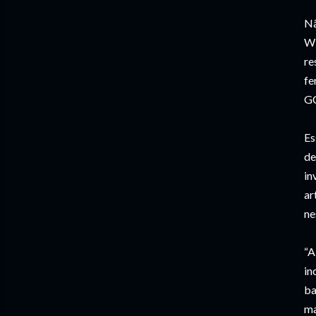
Nã
Wi
re
fe
GC
Es
de
in
ar
ne
“A
in
ba
ma