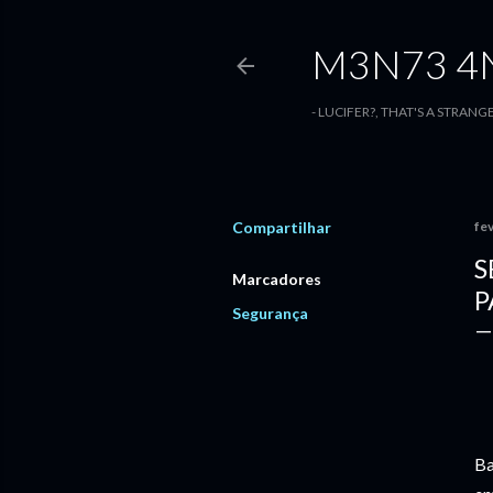
M3N73 4N
- LUCIFER?, THAT'S A STRANG
Compartilhar
fev
S
Marcadores
P
Segurança
Ba