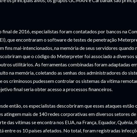
tre os principais alvos; os grupos GCMAN e Carbanak são princip
 final de 2016, especialistas foram contatados por bancos na Com
EI), que encontraram o software de testes de penetração Meterpr
m fins mal-intencionados, na memória de seus servidores quando nã
scobriram que o código do Meterpreter foi associado a diversos s
outros utilitários. As ferramentas combinadas foram adaptadas em
ulto na memória, coletando as senhas dos administradores do siste
e os criminosos pudessem controlar os sistemas da vítima remot
jetivo final seria obter acesso a processos financeiros.
sde então, os especialistas descobriram que esses ataques estão
es atingem mais de 140 redes corporativas em diversos setores de
rte das vítimas se encontra nos EUA, na França, Equador, Quênia, R
tá entre os 10 países afetados. No total, foram registradas infecç