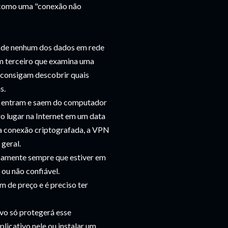
s, como uma "conexão não
l de nenhum dos dados em rede
um terceiro que examina uma
o consigam descobrir quais
s.
e entram e saem do computador
o lugar na Internet em um data
ma conexão criptografada, a VPN
geral.
icamente sempre que estiver em
ou não confiável.
 de preço e é preciso ter
vo só protegerá esse
plicativo nele ou instalar um