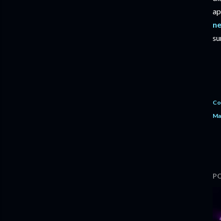
ap
ne
su
Co
Ma
PO