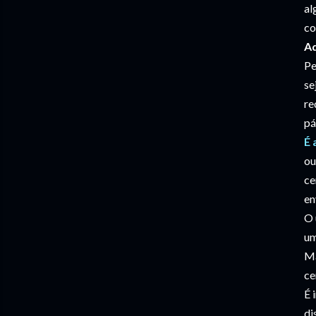
al
co
A
Pe
se
re
pá
É 
ou
ce
en
O 
um
Ma
ce
É 
di