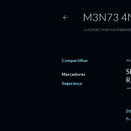
M3N73 4N
- LUCIFER?, THAT'S A STRANG
Compartilhar
de
S
Marcadores
R
Segurança
(h
fi