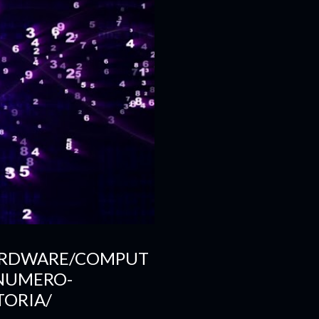
HARDWARE/COMPUT
NUMERO-
TORIA/