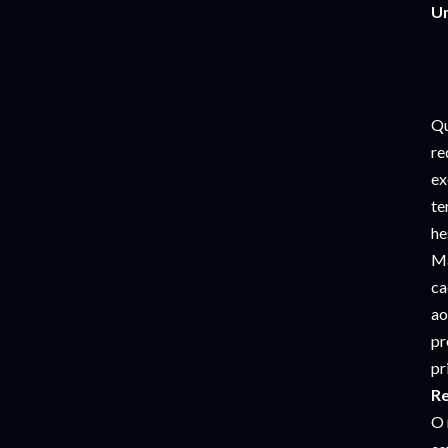
Um
Qu
re
ex
te
he
Ma
ca
ao
pr
pr
Re
O 