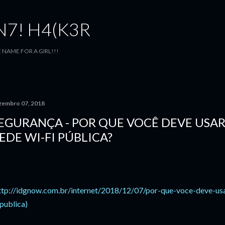
Pular para o conteúdo principal
7! H4(K3R
E NAME FOR A GIRL!!!
zembro 07, 2018
EGURANÇA - POR QUE VOCÊ DEVE USA
EDE WI-FI PÚBLICA?
ttp://idgnow.com.br/internet/2018/12/07/por-que-voce-deve-u
-publica)