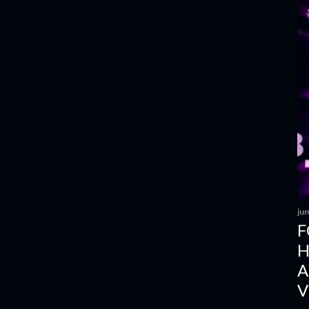
ju
F
H
A
V