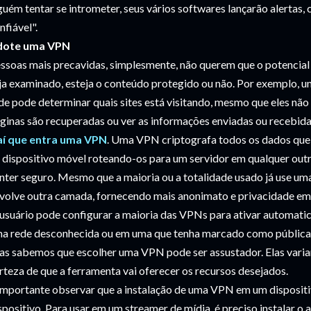
guém tentar se intrometer, seus vários softwares lançarão alerta
nfiável".
dote uma VPN
ssoas mais precavidas, simplesmente, não querem que o potencia
ja examinado, esteja o conteúdo protegido ou não. Por exemplo, 
de pode determinar quais sites está visitando, mesmo que eles nã
ginas são recuperadas ou ver as informações enviadas ou recebida
aí que entra uma VPN
. Uma VPN criptografa todos os dados qu
 dispositivo móvel roteando-os para um servidor em qualquer outr
nter seguro. Mesmo que a maioria ou a totalidade usado já use u
volve outra camada, fornecendo mais anonimato e privacidade em 
usuário pode configurar a maioria das VPNs para ativar automat
a rede desconhecida ou em uma que tenha marcado como pública 
s sabemos que escolher uma VPN pode ser assustador. Elas variam
rteza de que a ferramenta vai oferecer os recursos desejados.
importante observar que a instalação de uma VPN em um dispositi
spositivo. Para usar em um streamer de mídia, é preciso instalar o a