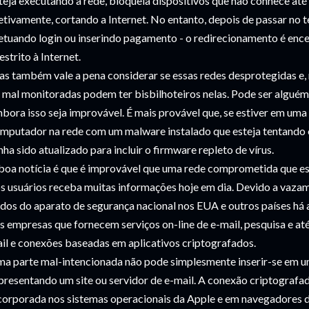
teja executando a rede, bloqueia dispositivos que não conhece até
etivamente, cortando a Internet. No entanto, depois de passar no 
etuando login ou inserindo pagamento - o redirecionamento é enc
restrito à Internet.
s também vale a pena considerar se essas redes desprotegidas e, 
 mal monitoradas podem ter bisbilhoteiros nelas. Pode ser alguém
bora isso seja improvável. É mais provável que, se estiver em um
mputador na rede com um malware instalado que esteja tentando 
nha sido atualizado para incluir o firmware repleto de vírus.
boa notícia é que é improvável que uma rede comprometida que es
s usuários receba muitas informações hoje em dia. Devido a vaza
dos do aparato de segurança nacional nos EUA e outros países há 
s empresas que fornecem serviços on-line de e-mail, pesquisa e a
il e conexões baseadas em aplicativos criptografados.
a parte mal-intencionada não pode simplesmente inserir-se em 
presentando um site ou servidor de e-mail. A conexão criptografa
corporada nos sistemas operacionais da Apple e em navegadores de