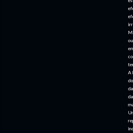
es
ef
ef
ir
Ma
ou
em
co
te
A 
do
da
da
ma
Um
re
in